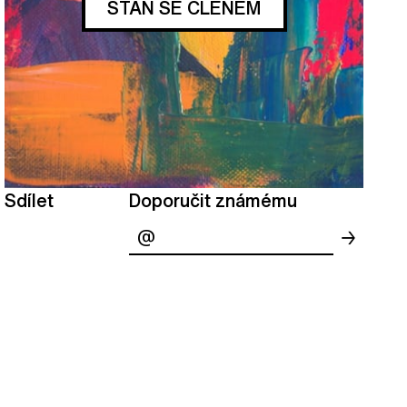
STAŇ SE ČLENEM
Sdílet
Doporučit známému
→