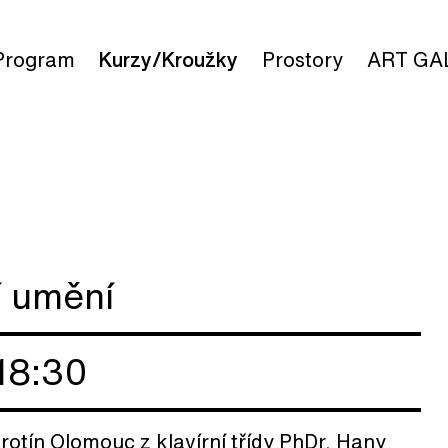
Program
Kurzy/Kroužky
Prostory
ART GA
í umění
18:30
otín Olomouc z klavírní třídy PhDr. Hany