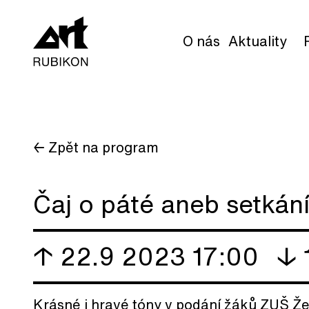
O nás
Aktuality
← Zpět na program
Čaj o páté aneb setkán
↑ 22.9 2023 17:00
↓ 
Krásné i hravé tóny v podání žáků ZUŠ Žer