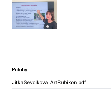
Přílohy
JitkaSevcikova-ArtRubikon.pdf