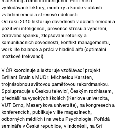
marketing a emoční inteligenci. Patří mezi
vyhledávané lektory, mentory a kouče v oblasti
zvládání emocí a stresové odolnosti.
Od roku 2010 lektoruje dovednosti v oblasti emoční a
pozitivní inteligence, prevence stresu a vyhoření,
zdravého spánku, zlepšování rétoriky a
komunikačních dovedností, konflikt managementu,
work life balance a práci v hladině alfa (optimální
mozkové frekvenci).
V ČR koordinuje a lektoruje vzdělávací projekt
Brillant Brain s MUDr. Michaelou Karsten,
trojnásobnou světovou paměťovou rekordmankou.
Spolupracuje s Českou televizí, Českým rozhlasem,
přednáší na vysokých školách (Karlova univerzita,
VUT Brno, Masarykova univerzita), na kongresech a
konferencích, publikuje v life magazínech,
odborných médiích i na webu Psychologie. Pořádá
semináře v České republice, v Indonésii, na Srí