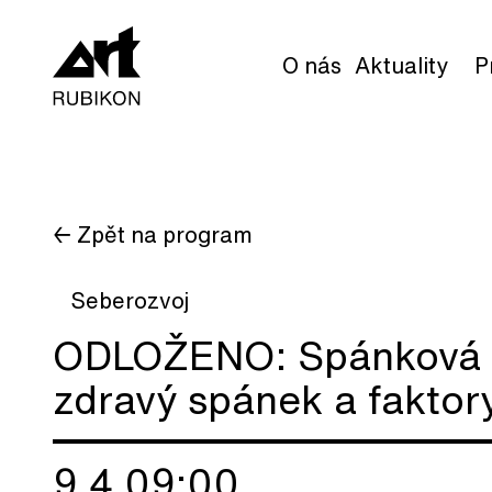
O nás
Aktuality
P
← Zpět na program
Seberozvoj
ODLOŽENO: Spánková p
zdravý spánek a faktory,
9.4 09:00