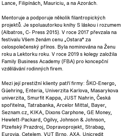
Lance, Filipínách, Mauriciu, a na Azorách.
Mentoruje a podporuje několik filantropických
projektů. Je spoluautorkou knihy S láskou i rozumem
(Albatros, C- Press 2015). V roce 2017 převzala na
festivalu Všem ženám cenu „Ostara“ za
celospolečenský přínos. Byla nominována na Ženu
roku a Lektorku roku. V roce 2019 s kolegy založila
Family Business Academy (FBA) pro koncepční
vzdělávání rodinných firem.
Mezi její prestižní klienty patří firmy: ŠKO-Energo,
Güehring, Enteria, Univerzita Karlova, Masarykova
univerzita, Smurfit Kappa, JUST Nahrin, Česká
spořitelna, Tatrabanka, Arcelor Mittal, Bayer,
Seznam.cz, KIKA, Dixons Carphone, GE Money,
Hewlett-Packard, Ogilvy, Johnson & Johnson,
Plzeňský Prazdroj, Dopravoprojekt, Strabag,
Eurovia, Cetelem, VUT Brno, AXA, Unicredit