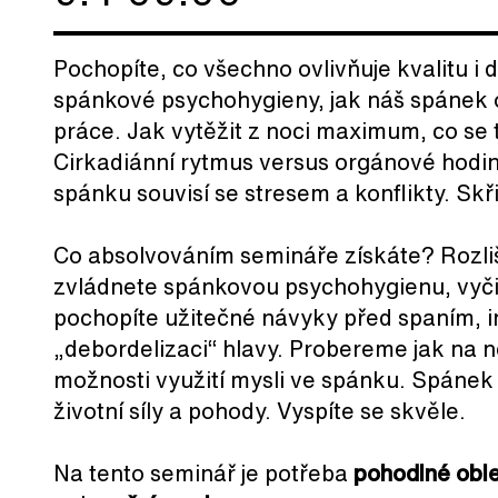
Pochopíte, co všechno ovlivňuje kvalitu i 
spánkové psychohygieny, jak náš spánek ov
práce. Jak vytěžit z noci maximum, co se 
Cirkadiánní rytmus versus orgánové hodin
spánku souvisí se stresem a konflikty. Skř
Co absolvováním semináře získáte? Rozliš
zvládnete spánkovou psychohygienu, vyčist
pochopíte užitečné návyky před spaním, in
„debordelizaci“ hlavy. Probereme jak na 
možnosti využití mysli ve spánku. Spánek 
životní síly a pohody. Vyspíte se skvěle.
Na tento seminář je potřeba
pohodlné obl