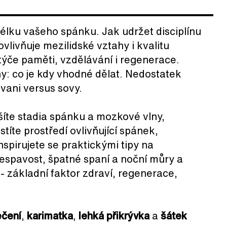
délku vašeho spánku. Jak udržet disciplínu
livňuje mezilidské vztahy i kvalitu
týče paměti, vzdělávání i regenerace.
y: co je kdy vhodné dělat. Nedostatek
ivani versus sovy.
íte stadia spánku a mozkové vlny,
íte prostředí ovlivňující spánek,
spirujete se praktickými tipy na
nespavost, špatné spaní a noční můry a
- základní faktor zdraví, regenerace,
ečení
,
karimatka
,
lehká přikrývka
a
šátek