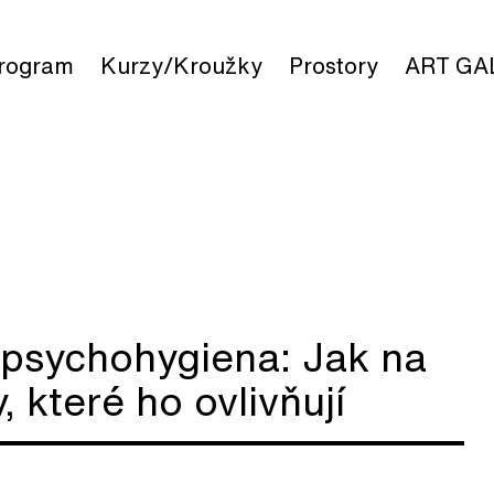
rogram
Kurzy/Kroužky
Prostory
ART GA
sychohygiena: Jak na
 které ho ovlivňují