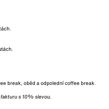
tách.
utách.
fee break, oběd a odpolední coffee break.
e fakturu s 10% slevou.