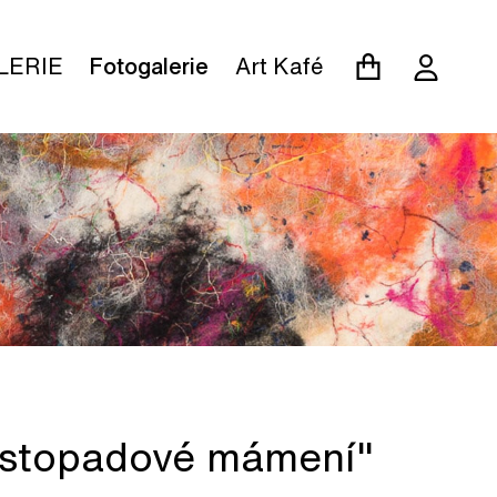
LERIE
Fotogalerie
Art Kafé
"Listopadové mámení"